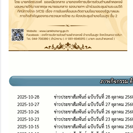
2025-10-28
ข่าวประชาสัมพันธ์ ฉบับวันที่ 28 ตุลาคม 256
2025-10-27
ข่าวประชาสัมพันธ์ ฉบับวันที่ 27 ตุลาคม 256
2025-10-26
ข่าวประชาสัมพันธ์ ฉบับวันที่ 26 ตุลาคม 256
2025-10-23
ข่าวประชาสัมพันธ์ ฉบับวันที่ 23 ตุลาคม 256
2025-10-15
ข่าวประชาสัมพันธ์ ฉบับวันที่ 15 ตุลาคม 256