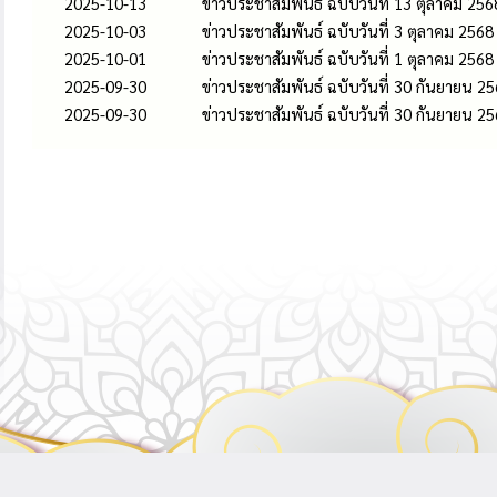
2025-10-13
ข่าวประชาสัมพันธ์ ฉบับวันที่ 13 ตุลาคม 256
2025-10-03
ข่าวประชาสัมพันธ์ ฉบับวันที่ 3 ตุลาคม 2568
2025-10-01
ข่าวประชาสัมพันธ์ ฉบับวันที่ 1 ตุลาคม 2568
2025-09-30
ข่าวประชาสัมพันธ์ ฉบับวันที่ 30 กันยายน 2
2025-09-30
ข่าวประชาสัมพันธ์ ฉบับวันที่ 30 กันยายน 2