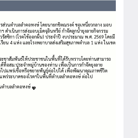
ิหารส่วนตำบลลำคอหงษ์ โดยนายกชิตณรงค์ ขอเหนี่ยวกลาง มอบ
 ดำเนินการส่งมอบเม็ดจุลินทรีย์ กำจัดลูกน้ำยุงลายกิจกรรม
ไวรัสซิกา (โรคไข้ออกผื่น) ประจำปี งบประมาณ พ.ศ. 2569 โดยมี
โรงเรียน 4 แห่ง และโรงพยาบาลส่งเสริมสุขภาพตำบล 1 แห่ง ในเขต
ะชาสัมพันธ์ให้ประชาชนในพื้นที่ได้รับทราบโดยท่านสามารถ
ยได้ที่อสม.ประจำหมู่บ้านของท่าน เพื่อเป็นการกำจัดยุงลาย
ไปแพร่เชื้อหรือขยายพันธุ์ต่อไปได้ เพื่อพัฒนาคุณภาพชีวิต
รแพร่ระบาดของโรคฯในพื้นที่ตำบลลำคอหงษ์ ต่อไป
่วนตำบลลำคอหงษ์