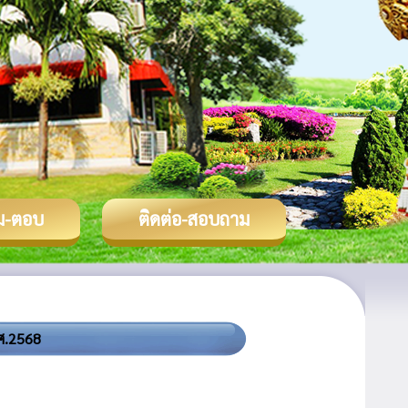
ม-ตอบ
ติดต่อ-สอบถาม
.ศ.2568