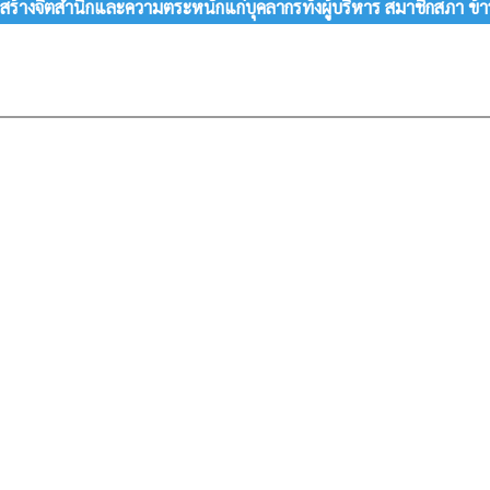
างจิตสำนึกและความตระหนักแก่บุคลากรทั้งผู้บริหาร สมาชิกสภา ข้