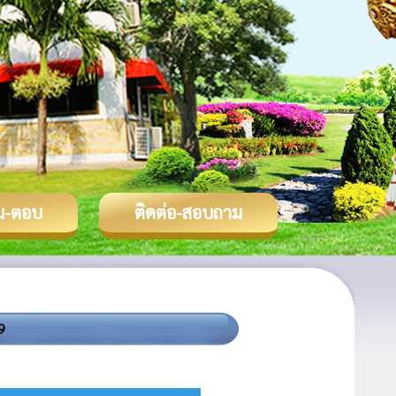
ม-ตอบ
ติดต่อ-สอบถาม
9