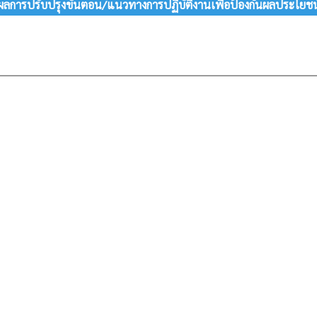
ลการปรับปรุงขั้นตอน/แนวทางการปฏิบัติงานเพื่อป้องกันผลประโยชน