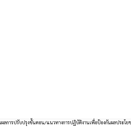
ผลการปรับปรุงขั้นตอน/แนวทางการปฏิบัติงานเพื่อป้องกันผลประโยช